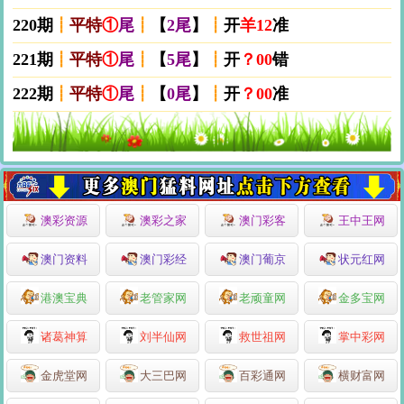
220期
┋
平特
①
尾
┋
【
2尾
】
┋
开
羊12
准
221期
┋
平特
①
尾
┋
【
5尾
】
┋
开
？00
错
222期
┋
平特
①
尾
┋
【
0尾
】
┋
开
？00
准
澳彩资源
澳彩之家
澳门彩客
王中王网
澳门资料
澳门彩经
澳门葡京
状元红网
港澳宝典
老管家网
老顽童网
金多宝网
诸葛神算
刘半仙网
救世祖网
掌中彩网
金虎堂网
大三巴网
百彩通网
横财富网