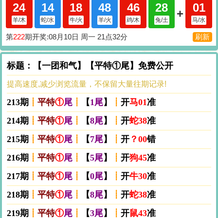
标题：【一团和气】【平特①尾】免费公开
提高速度,减少浏览流量，不保留大量往期记录!
213期
┋
平特
①
尾
┋
【
1尾
】
┋
开
马01
准
214期
┋
平特
①
尾
┋
【
8尾
】
┋
开
蛇38
准
215期
┋
平特
①
尾
┋
【
7尾
】
┋
开
？00
错
216期
┋
平特
①
尾
┋
【
5尾
】
┋
开
狗45
准
217期
┋
平特
①
尾
┋
【
0尾
】
┋
开
牛30
准
218期
┋
平特
①
尾
┋
【
8尾
】
┋
开
蛇38
准
219期
┋
平特
①
尾
┋
【
3尾
】
┋
开
鼠43
准