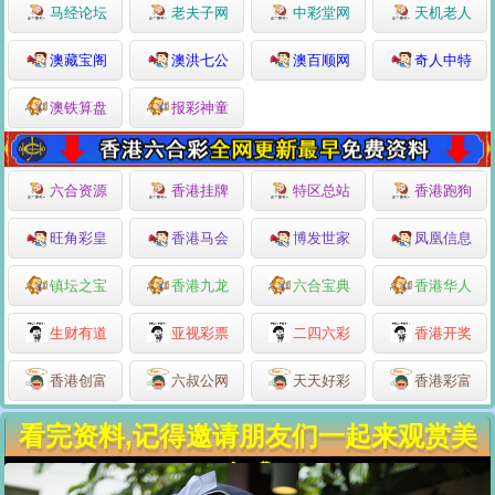
马经论坛
老夫子网
中彩堂网
天机老人
澳藏宝阁
澳洪七公
澳百顺网
奇人中特
澳铁算盘
报彩神童
六合资源
香港挂牌
特区总站
香港跑狗
旺角彩皇
香港马会
博发世家
凤凰信息
镇坛之宝
香港九龙
六合宝典
香港华人
生财有道
亚视彩票
二四六彩
香港开奖
香港创富
六叔公网
天天好彩
香港彩富
看完资料,记得邀请朋友们一起来观赏美
女哦