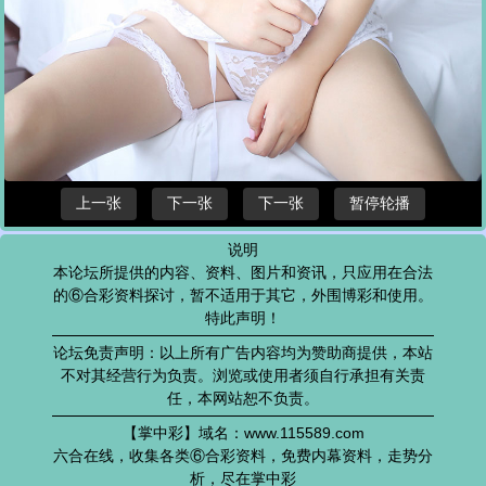
上一张
下一张
下一张
暂停轮播
说明
本论坛所提供的内容、资料、图片和资讯，只应用在合法
的⑥合彩资料探讨，暂不适用于其它，外围博彩和使用。
特此声明！
论坛免责声明：以上所有广告内容均为赞助商提供，本站
不对其经营行为负责。浏览或使用者须自行承担有关责
任，本网站恕不负责。
【掌中彩】域名：www.115589.com
六合在线，收集各类⑥合彩资料，免费内幕资料，走势分
析，尽在掌中彩