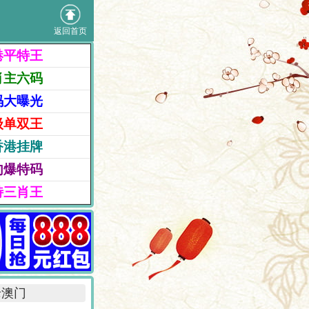
返回首页
港平特王
肖主六码
码大曝光
级单双王
香港挂牌
句爆特码
特三肖王