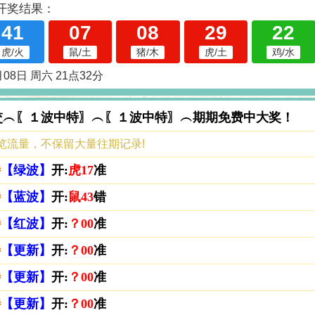
交︵〖１波中特〗︵〖１波中特〗︵期期免费中大奖！
览流量，不保留大量往期记录!
特
【
绿波
】
开:
虎17
准
特
【蓝波】
开:
鼠43
错
特
【红波】
开:
？00
准
特
【更新】
开:
？00
准
特
【更新】
开:
？00
准
特
【更新】
开:
？00
准