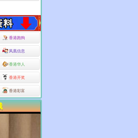
香港跑狗
凤凰信息
香港华人
香港开奖
香港彩富
哦