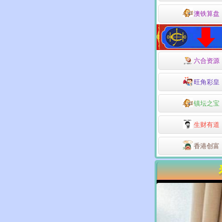
澳铁算盘
六合资源
旺角彩皇
镇坛之宝
生财有道
香港创富