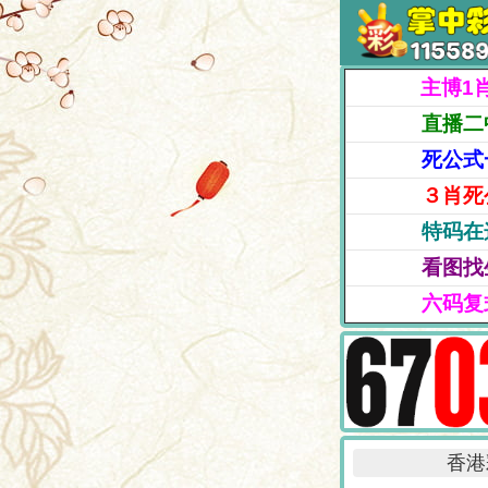
主博1
直播二
死公式
３肖死
特码在
看图找
六码复