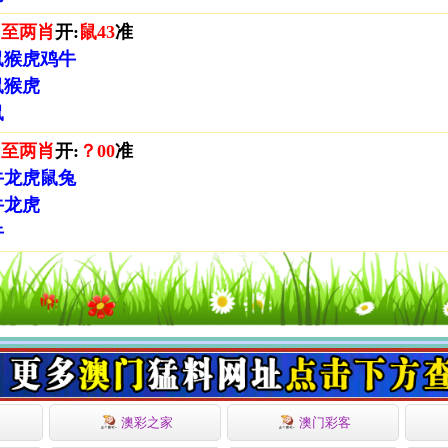
肖至两肖
开:
鼠43
准
鼠
猴虎鸡牛
鼠
猴虎
鼠
肖至两肖
开:
？00
准
牛龙虎鼠兔
牛龙虎
牛
澳彩之家
澳门彩客