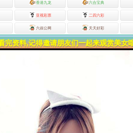
香港九龙
六合宝典
亚视彩票
二四六彩
六叔公网
天天好彩
看完资料,记得邀请朋友们一起来观赏美女