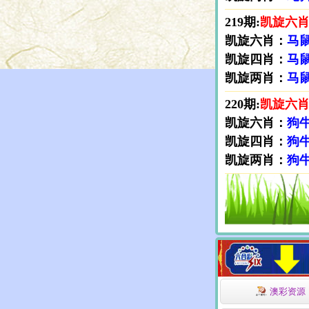
219期:
凯旋六
凯旋六肖：
马
凯旋四肖：
马
凯旋两肖：
马
220期:
凯旋六
凯旋六肖：
狗
凯旋四肖：
狗
凯旋两肖：
狗
澳彩资源