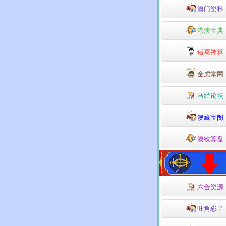
澳门资料
港澳宝典
诸葛神算
金虎堂网
马经论坛
澳藏宝阁
澳铁算盘
六合资源
旺角彩皇