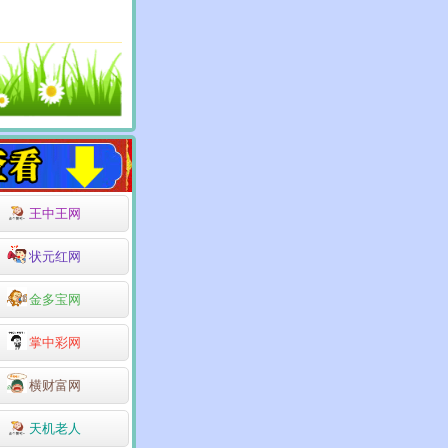
王中王网
状元红网
金多宝网
掌中彩网
横财富网
天机老人