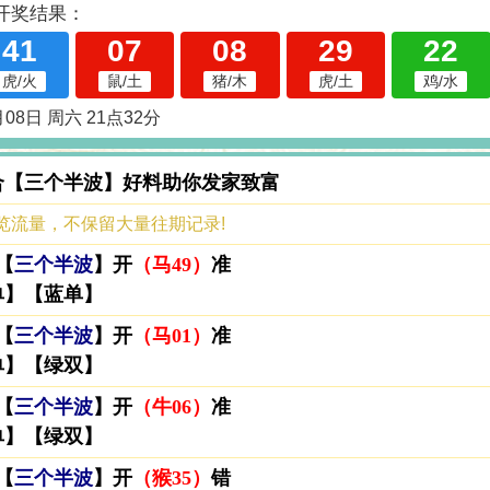
合【三个半波】好料助你发家致富
览流量，不保留大量往期记录!
【
三个半波
】开
（马49）
准
单
】【蓝单】
【
三个半波
】开
（马01）
准
单
】【绿双】
【
三个半波
】开
（牛06）
准
单】【
绿双
】
【
三个半波
】开
（猴35）
错