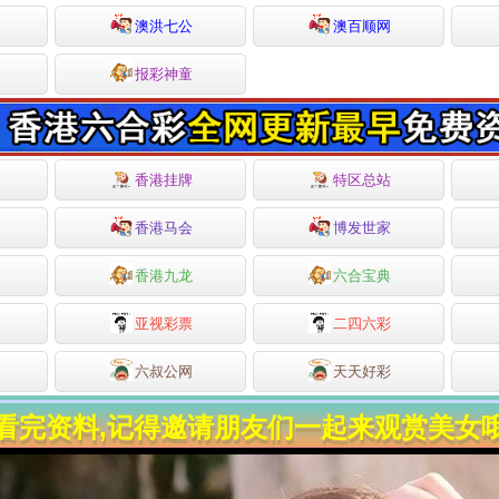
澳洪七公
澳百顺网
报彩神童
香港挂牌
特区总站
香港马会
博发世家
香港九龙
六合宝典
亚视彩票
二四六彩
六叔公网
天天好彩
看完资料,记得邀请朋友们一起来观赏美女