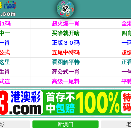
肖1码
超火爆一肖
全
中一
买啥就开啥
四
一肖
正版３０码
一
公式
五尾中特码
超
这里
看图解平特
正
生肖
死公式一肖
一
式连
高级一尾料
平