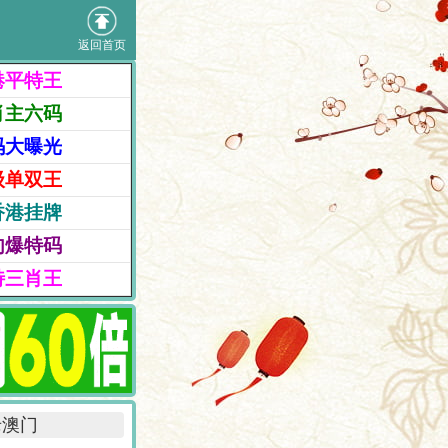
返回首页
港平特王
肖主六码
码大曝光
级单双王
香港挂牌
句爆特码
特三肖王