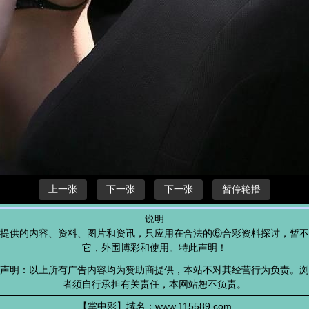
说明
提供的内容、资料、图片和资讯，只应用在合法的⑥合彩资料探讨，暂不
它，外围博彩和使用。特此声明！
声明：以上所有广告内容均为赞助商提供，本站不对其经营行为负责。浏
者须自行承担有关责任，本网站恕不负责。
【掌中彩】域名：www.115589.com
六合在线，收集各类⑥合彩资料，免费内幕资料，走势分析，尽在掌中彩