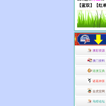
【蓝双】【红
澳彩资源
澳门资料
港澳宝典
诸葛神算
金虎堂网
马经论坛