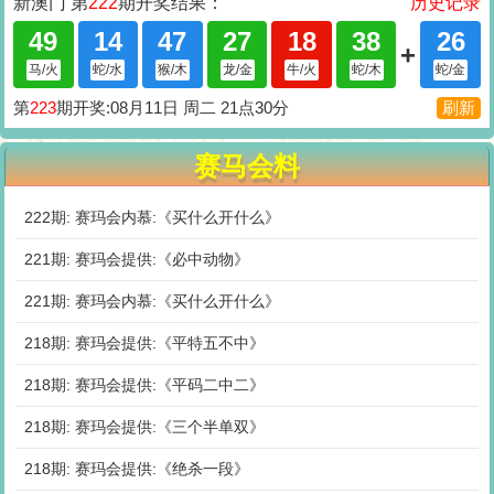
赛马会料
222期: 赛玛会内慕:《买什么开什么》
221期: 赛玛会提供:《必中动物》
221期: 赛玛会内慕:《买什么开什么》
218期: 赛玛会提供:《平特五不中》
218期: 赛玛会提供:《平码二中二》
218期: 赛玛会提供:《三个半单双》
218期: 赛玛会提供:《绝杀一段》