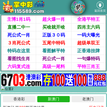
返回首页
主博1肖1码
超火爆一肖
全港平特王
直播二中一
买啥就开啥
四肖主六码
死公式一肖
正版３０码
一码大曝光
３肖死公式
五尾中特码
超级单双王
特码在这里
看图解平特
正香港挂牌
看图找生肖
死公式一肖
一句爆特码
六码复式连
高级一尾料
平特三肖王