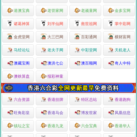
港澳宝典
老管家网
老顽童网
金多宝网
诸葛神算
刘半仙网
救世祖网
掌中彩网
金虎堂网
大三巴网
百彩通网
横财富网
马经论坛
老夫子网
中彩堂网
天机老人
澳藏宝阁
澳洪七公
澳百顺网
奇人中特
澳铁算盘
报彩神童
六合资源
香港挂牌
特区总站
香港跑狗
旺角彩皇
香港马会
博发世家
凤凰信息
镇坛之宝
香港九龙
六合宝典
香港华人