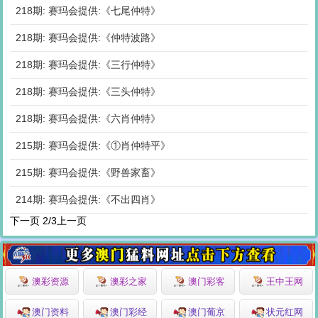
218期: 赛玛会提供:《七尾仲特》
218期: 赛玛会提供:《仲特波路》
218期: 赛玛会提供:《三行仲特》
218期: 赛玛会提供:《三头仲特》
218期: 赛玛会提供:《六肖仲特》
215期: 赛玛会提供:《①肖仲特平》
215期: 赛玛会提供:《野兽家畜》
214期: 赛玛会提供:《不出四肖》
下一页
2/3
上一页
澳彩资源
澳彩之家
澳门彩客
王中王网
澳门资料
澳门彩经
澳门葡京
状元红网