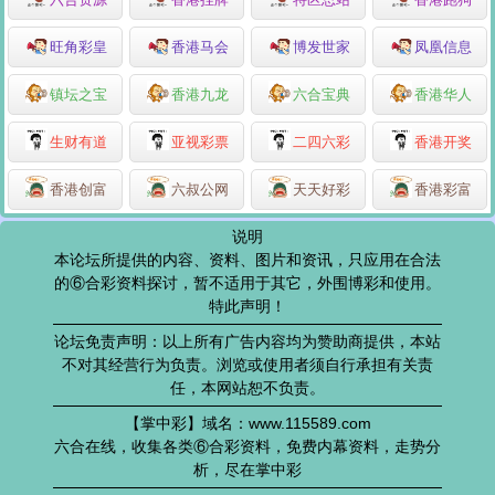
旺角彩皇
香港马会
博发世家
凤凰信息
镇坛之宝
香港九龙
六合宝典
香港华人
生财有道
亚视彩票
二四六彩
香港开奖
香港创富
六叔公网
天天好彩
香港彩富
说明
本论坛所提供的内容、资料、图片和资讯，只应用在合法
的⑥合彩资料探讨，暂不适用于其它，外围博彩和使用。
特此声明！
论坛免责声明：以上所有广告内容均为赞助商提供，本站
不对其经营行为负责。浏览或使用者须自行承担有关责
任，本网站恕不负责。
【掌中彩】域名：www.115589.com
六合在线，收集各类⑥合彩资料，免费内幕资料，走势分
析，尽在掌中彩