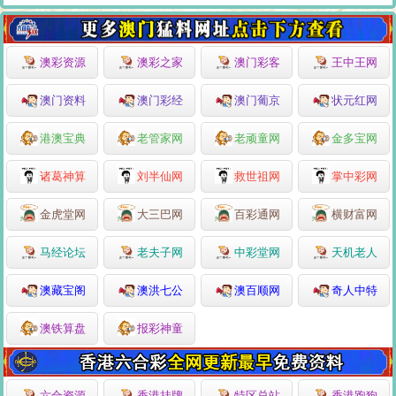
澳彩资源
澳彩之家
澳门彩客
王中王网
澳门资料
澳门彩经
澳门葡京
状元红网
港澳宝典
老管家网
老顽童网
金多宝网
诸葛神算
刘半仙网
救世祖网
掌中彩网
金虎堂网
大三巴网
百彩通网
横财富网
马经论坛
老夫子网
中彩堂网
天机老人
澳藏宝阁
澳洪七公
澳百顺网
奇人中特
澳铁算盘
报彩神童
六合资源
香港挂牌
特区总站
香港跑狗