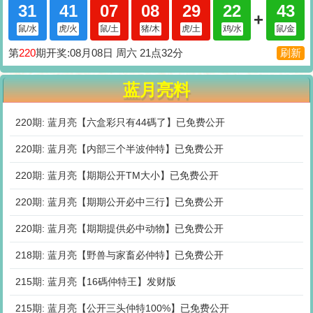
蓝月亮料
220期: 蓝月亮【六盒彩只有44碼了】已免费公开
220期: 蓝月亮【内部三个半波仲特】已免费公开
220期: 蓝月亮【期期公开TM大小】已免费公开
220期: 蓝月亮【期期公开必中三行】已免费公开
220期: 蓝月亮【期期提供必中动物】已免费公开
218期: 蓝月亮【野兽与家畜必仲特】已免费公开
215期: 蓝月亮【16碼仲特王】发财版
215期: 蓝月亮【公开三头仲特100%】已免费公开