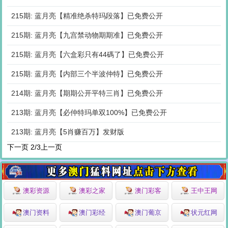
215期: 蓝月亮【精准绝杀特玛段落】已免费公开
215期: 蓝月亮【九宫禁动物期期准】已免费公开
215期: 蓝月亮【六盒彩只有44碼了】已免费公开
215期: 蓝月亮【内部三个半波仲特】已免费公开
214期: 蓝月亮【期期公开平特三肖】已免费公开
213期: 蓝月亮【必仲特玛单双100%】已免费公开
213期: 蓝月亮【5肖赚百万】发财版
下一页
2/3
上一页
澳彩资源
澳彩之家
澳门彩客
王中王网
澳门资料
澳门彩经
澳门葡京
状元红网