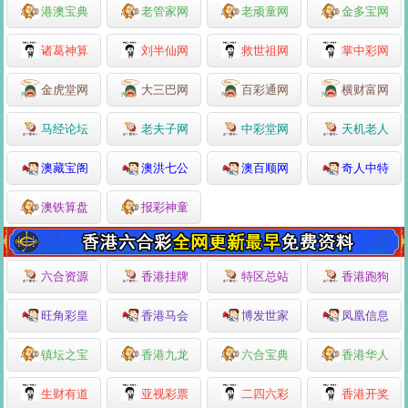
港澳宝典
老管家网
老顽童网
金多宝网
诸葛神算
刘半仙网
救世祖网
掌中彩网
金虎堂网
大三巴网
百彩通网
横财富网
马经论坛
老夫子网
中彩堂网
天机老人
澳藏宝阁
澳洪七公
澳百顺网
奇人中特
澳铁算盘
报彩神童
六合资源
香港挂牌
特区总站
香港跑狗
旺角彩皇
香港马会
博发世家
凤凰信息
镇坛之宝
香港九龙
六合宝典
香港华人
生财有道
亚视彩票
二四六彩
香港开奖