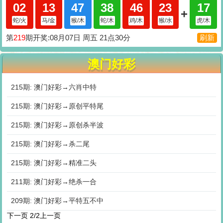
澳门好彩
215期: 澳门好彩→六肖中特
215期: 澳门好彩→原创平特尾
215期: 澳门好彩→原创杀半波
215期: 澳门好彩→杀二尾
215期: 澳门好彩→精准二头
211期: 澳门好彩→绝杀一合
209期: 澳门好彩→平特五不中
下一页
2/2
上一页