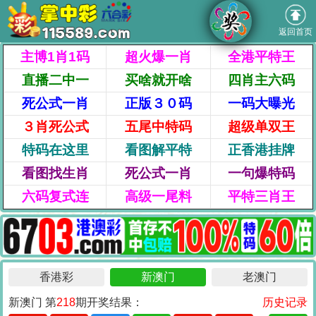
返回首页
主博1肖1码
超火爆一肖
全港平特王
直播二中一
买啥就开啥
四肖主六码
死公式一肖
正版３０码
一码大曝光
３肖死公式
五尾中特码
超级单双王
特码在这里
看图解平特
正香港挂牌
看图找生肖
死公式一肖
一句爆特码
六码复式连
高级一尾料
平特三肖王