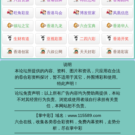
旺角彩皇
香港马会
博发世家
凤凰信息
镇坛之宝
香港九龙
六合宝典
香港华人
生财有道
亚视彩票
二四六彩
香港开奖
香港创富
六叔公网
天天好彩
香港彩富
说明
本论坛所提供的内容、资料、图片和资讯，只应用在合法
的⑥合彩资料探讨，暂不适用于其它，外围博彩和使用。
特此声明！
论坛免责声明：以上所有广告内容均为赞助商提供，本站
不对其经营行为负责。浏览或使用者须自行承担有关责
任，本网站恕不负责。
【掌中彩】域名：www.115589.com
六合在线，收集各类⑥合彩资料，免费内幕资料，走势分
析，尽在掌中彩