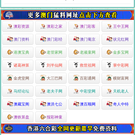
澳彩资源
澳彩之家
澳门彩客
王中王网
澳门资料
澳门彩经
澳门葡京
状元红网
港澳宝典
老管家网
老顽童网
金多宝网
诸葛神算
刘半仙网
救世祖网
掌中彩网
金虎堂网
大三巴网
百彩通网
横财富网
马经论坛
老夫子网
中彩堂网
天机老人
澳藏宝阁
澳洪七公
澳百顺网
奇人中特
澳铁算盘
报彩神童