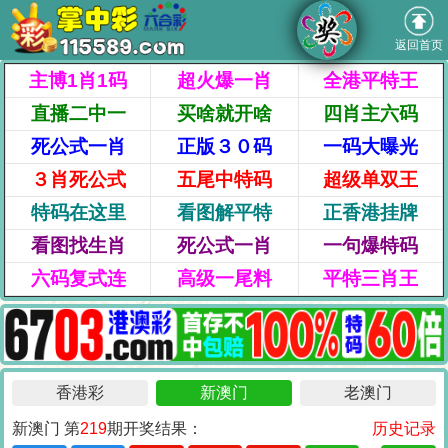
返回首页
主博1肖1码
超火爆一肖
全港平特王
直播二中一
买啥就开啥
四肖主六码
死公式一肖
正版３０码
一码大曝光
３肖死公式
五尾中特码
超级单双王
特码在这里
看图解平特
正香港挂牌
看图找生肖
死公式一肖
一句爆特码
六码复式连
高级一尾料
平特三肖王