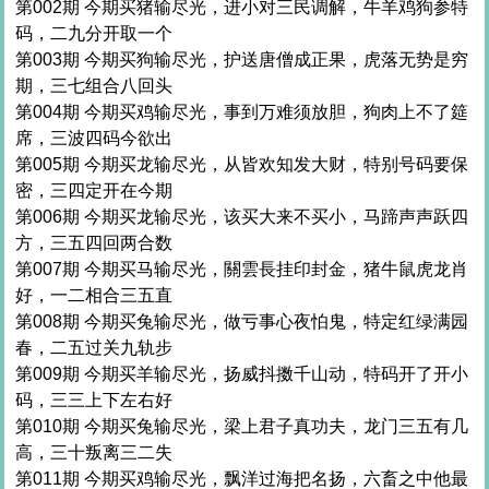
第002期 今期买猪输尽光，进小对三民调解，牛羊鸡狗参特
码，二九分开取一个
第003期 今期买狗输尽光，护送唐僧成正果，虎落无势是穷
期，三七组合八回头
第004期 今期买鸡输尽光，事到万难须放胆，狗肉上不了筵
席，三波四码今欲出
第005期 今期买龙输尽光，从皆欢知发大财，特别号码要保
密，三四定开在今期
第006期 今期买龙输尽光，该买大来不买小，马蹄声声跃四
方，三五四回两合数
第007期 今期买马输尽光，關雲長挂印封金，猪牛鼠虎龙肖
好，一二相合三五直
第008期 今期买兔输尽光，做亏事心夜怕鬼，特定红绿满园
春，二五过关九轨步
第009期 今期买羊输尽光，扬威抖擞千山动，特码开了开小
码，三三上下左右好
第010期 今期买兔输尽光，梁上君子真功夫，龙门三五有几
高，三十叛离三二失
第011期 今期买鸡输尽光，飘洋过海把名扬，六畜之中他最