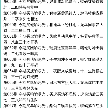
第058期 今期买蛇输尽光，好事成双也是五，特码红绿首选
红，二四特头可能中
第059期 今期买马输尽光，解铃还需系铃人，鸡马猪猴应爲
杀，二字来头七相送
第060期 今期买蛇输尽光，相逢马上纷桃雨，龙马同事发大
财，二二得四自己看
第061期 今期买虎输尽光，风吹草动见牛羊，特看头数零三
四，八点三十才开奖
第062期 今期买猴输尽光，瑞鹿送宝喜洋洋，猪蛇对冲出特
码，二七看数一味真
第063期 今期买猪输尽光，子午相冲不可信，特定红绿满园
春，九十四十开平码
第064期 今期买虎输尽光，一夜醒来成富翁，十二生肖摆在
前，三一门前灯光照
第065期 今期买鼠输尽光，日出东方照大地，龙马虎蛇中本
期，三月阳春好风光
第066期 今期买狗输尽光，买虎买鸡不理想，虎前鸡后三买
七，三八和气能生财
第067期 今期买羊输尽光，酷劲二诶看似简，特码落在红头