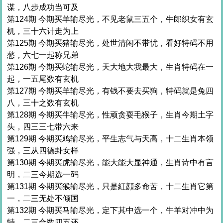
谋，八步成功当可及
第124期 今期买羊输尽光，不见老鼠三五个，牛郎织女有玄
机，三十六计走为上
第125期 今期买猪输尽光，处世清闲不带忧，看好特码不用
愁，六七一起称兄弟
第126期 今期买蛇输尽光，天大地大我最大，生肖特码在一
起，一五尾数有玄机
第127期 今期买羊输尽光，有钱不要去买狗，特码就是兔四
八，三十之数有玄机
第128期 今期买牛输尽光，性顽贪耍毛猴子，生肖今期土字
头，四三三七带六来
第129期 今期买鸡输尽光，平生志气与天高，十二生肖本领
强，三从四德卦女样
第130期 今期买虎输尽光，能大能大显神通，生肖诗中有言
明，二三今期选一码
第131期 今期买猴输尽光，只是紅顔多命苦，十二生肖它第
一，二三无处不倾国
第132期 今期买马输尽光，定下其中选一个，牛羊对冲中为
特，二三合数四五还