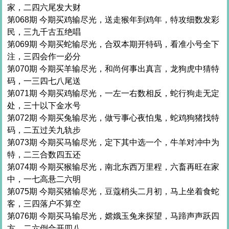
家，二四六尾发大财
第068期 今期买鸡输尽光，送走猴年到鸡年，特攻细数发彩
民，三九千古五绝唱
第069期 今期买蛇输尽光，合双本期开特码，看准小号全下
注，三四会作一必分
第070期 今期买羊输尽光，和尚何事出真言，龙狗虎中猜特
码，一三四七八尾送
第071期 今期买鸡输尽光，一左一右数相反，蛇行狗走无定
处，三十以下金水号
第072期 今期买兔输尽光，做亏事心夜怕鬼，蛇鸡狗猪找特
码，二五过关九轨步
第073期 今期买马输尽光，定下其中选一个，牛羊对冲中为
特，二三合数四五还
第074期 今期买猴输尽光，南北东西万里程，六畜再旺在家
中，一七高悬二六明
第075期 今期买猪输尽光，豆蔻梢头二月初，马上坐着食蛇
客，三四落户不算空
第076期 今期买马输尽光，嫦娥玉兔来探望，马蹄声声跃四
方，二六倒合开四八