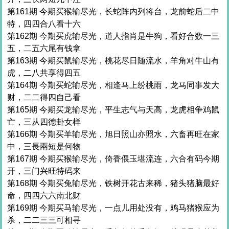
第161期 今期买猴输尽光，长蛇阵内列将台，龙前蛇后二中
特，四四合八看十六
第162期 今期买虎输尽光，道人指肖是牛狗，看好合数一三
五，二五六尾有钱拿
第163期 今期买鼠输尽光，桃花尽日随流水，羊角对牛山有
虎，二八共享得四五
第164期 今期买蛇输尽光，相逢马上纷桃雨，龙马同事发大
财，二二得四自己看
第165期 今期买龙输尽光，平生志气与天高，龙虎相争鸡鼠
亡，三从四德卦女样
第166期 今期买羊输尽光，旭日照山亦照水，六畜再旺在家
中，三長兩短是何物
第167期 今期买猴输尽光，倚香偎玉堪流连，六合有码今期
开，三门兴旺特码来
第168期 今期买兔输尽光，铁树开花古来稀，猪头猪脑最好
命，四四六六南北财
第169期 今期买马输尽光，一点儿用处没有，鸡马猪猴应为
杀，二二三三可相寻