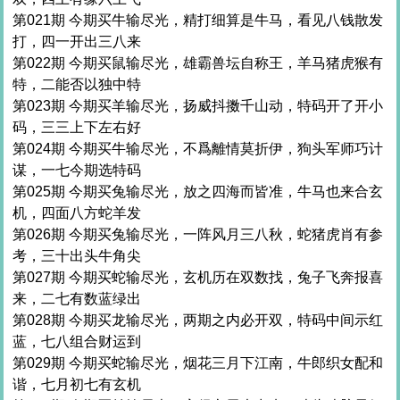
第021期 今期买牛输尽光，精打细算是牛马，看见八钱散发
打，四一开出三八来
第022期 今期买鼠输尽光，雄霸兽坛自称王，羊马猪虎猴有
特，二能否以独中特
第023期 今期买羊输尽光，扬威抖擞千山动，特码开了开小
码，三三上下左右好
第024期 今期买牛输尽光，不爲離情莫折伊，狗头军师巧计
谋，一七今期选特码
第025期 今期买兔输尽光，放之四海而皆准，牛马也来合玄
机，四面八方蛇羊发
第026期 今期买兔输尽光，一阵风月三八秋，蛇猪虎肖有参
考，三十出头牛角尖
第027期 今期买蛇输尽光，玄机历在双数找，兔子飞奔报喜
来，二七有数蓝绿出
第028期 今期买龙输尽光，两期之内必开双，特码中间示红
蓝，七八组合财运到
第029期 今期买蛇输尽光，烟花三月下江南，牛郎织女配和
谐，七月初七有玄机