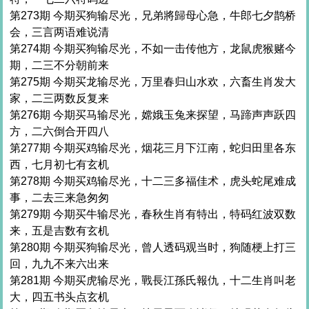
第273期 今期买狗输尽光，兄弟將歸母心急，牛郎七夕鹊桥
会，三言两语难说清
第274期 今期买狗输尽光，不如一击传他方，龙鼠虎猴赌今
期，二三不分朝前来
第275期 今期买龙输尽光，万里春归山水欢，六畜生肖发大
家，二三两数反复来
第276期 今期买马输尽光，嫦娥玉兔来探望，马蹄声声跃四
方，二六倒合开四八
第277期 今期买鸡输尽光，烟花三月下江南，蛇归田里各东
西，七月初七有玄机
第278期 今期买鸡输尽光，十二三多福佳术，虎头蛇尾难成
事，二去三来急匆匆
第279期 今期买牛输尽光，春秋生肖有特出，特码红波双数
来，五是吉数有玄机
第280期 今期买狗输尽光，曾人透码观当时，狗随梗上打三
回，九九不来六出来
第281期 今期买虎输尽光，戰長江孫氏報仇，十二生肖叫老
大，四五书头点玄机