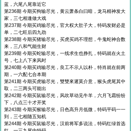
蓝，六尾八尾靠近它
第236期 今期买狗输尽光，黄云萧条白曰暗，龙马精神发大
家，三七相逢做大戏
第237期 今期买鸡输尽光，官大权大肚子大，特码发财必是
单，二七旺后四九劲
第238期 今期买猪输尽光，买虎买鸡不理想，牛鬼蛇神合数
来，三八和气能生财
第239期 今期买蛇输尽光，一线求生也挣扎，特码就在火土
号，七上八下来风时
第240期 今期买鸡输尽光，良工不示人以朴，特肖就在前两
期，一六配七合本期
第241期 今期买虎输尽光，雙雙來遲莫介意，猴头虎尾其中
取，二三两头可能出
第242期 今期买鼠输尽光，风吹草动见牛羊，六月飞霜纷纷
下，八点三十才开奖
第243期 今期买猴输尽光，日色高升月低微，特码平码一一
到，三七相随五知机
第244期 今期买鼠输尽光，汉前将军多说法，特码红绿首选
红，一三九尾中特码