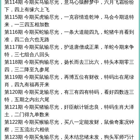
第114期 今期买马输尽光，意马心猿醉梦中，六月飞霜纷纷
下，四上有缘六上飞
第115期 今期买虎输尽光，一克容情造乾坤，马会今期送特
来，一三四五相加数
第116期 今期买蛇输尽光，一条大道能四九，蛇猪牛肖看到
准，四二合六也无路
第117期 今期买鼠输尽光，护送唐僧成正果，羊蛇今期来争
特，三七组合八回头
第118期 今期买狗输尽光，扬长而去三比六，特头本期零三
四，三二降至九参尾
第119期 今期买鼠输尽光，再博五位有财收，特码出在尾绿
肖，四九有福再开来
第120期 今期买龙输尽光，有三有四有特码，看好四数连三
特，五期之内出六尾
第121期 今期买猪输尽光，奸臣献计斩忠良，特码生肖大泽
土，二门得九单数来
第122期 今期买猴输尽光，买八一定能发财，鼠偷奇案况钟
察，三五流出六相依
第123期 今期买兔输尽光，吴木结悲绪未发，狗头军师巧计