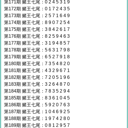
第171期 赌王七尾：0 2 4 5 3 1 9
第172期 赌王七尾：0 1 7 2 4 3 5
第173期 赌王七尾：2 5 7 1 6 4 9
第174期 赌王七尾：8 9 0 7 2 5 4
第175期 赌王七尾：3 8 4 2 6 1 7
第176期 赌王七尾：8 2 5 9 4 6 3
第177期 赌王七尾：3 1 9 4 8 5 7
第178期 赌王七尾：5 6 3 1 7 9 8
第179期 赌王七尾：6 5 2 7 9 1 8
第180期 赌王七尾：7 3 5 4 8 2 0
第181期 赌王七尾：4 3 2 9 6 7 1
第182期 赌王七尾：7 2 0 5 1 9 6
第183期 赌王七尾：3 2 6 4 8 7 0
第184期 赌王七尾：7 8 3 5 2 9 4
第185期 赌王七尾：8 3 6 1 0 4 5
第186期 赌王七尾：5 9 2 0 7 6 3
第187期 赌王七尾：1 0 4 6 9 2 5
第188期 赌王七尾：1 9 7 4 2 8 0
第189期 赌王七尾：0 8 1 2 9 5 7