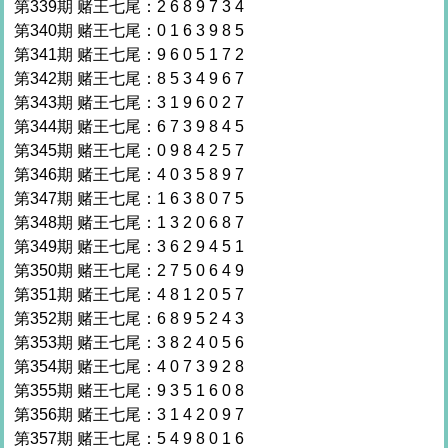
第339期 赌王七尾：2 6 8 9 7 3 4
第340期 赌王七尾：0 1 6 3 9 8 5
第341期 赌王七尾：9 6 0 5 1 7 2
第342期 赌王七尾：8 5 3 4 9 6 7
第343期 赌王七尾：3 1 9 6 0 2 7
第344期 赌王七尾：6 7 3 9 8 4 5
第345期 赌王七尾：0 9 8 4 2 5 7
第346期 赌王七尾：4 0 3 5 8 9 7
第347期 赌王七尾：1 6 3 8 0 7 5
第348期 赌王七尾：1 3 2 0 6 8 7
第349期 赌王七尾：3 6 2 9 4 5 1
第350期 赌王七尾：2 7 5 0 6 4 9
第351期 赌王七尾：4 8 1 2 0 5 7
第352期 赌王七尾：6 8 9 5 2 4 3
第353期 赌王七尾：3 8 2 4 0 5 6
第354期 赌王七尾：4 0 7 3 9 2 8
第355期 赌王七尾：9 3 5 1 6 0 8
第356期 赌王七尾：3 1 4 2 0 9 7
第357期 赌王七尾：5 4 9 8 0 1 6