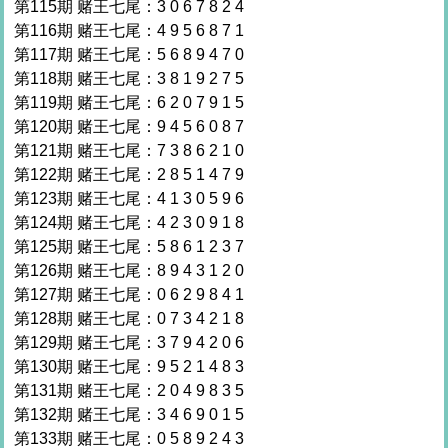
第115期 赌王七尾：3 0 6 7 8 2 4
第116期 赌王七尾：4 9 5 6 8 7 1
第117期 赌王七尾：5 6 8 9 4 7 0
第118期 赌王七尾：3 8 1 9 2 7 5
第119期 赌王七尾：6 2 0 7 9 1 5
第120期 赌王七尾：9 4 5 6 0 8 7
第121期 赌王七尾：7 3 8 6 2 1 0
第122期 赌王七尾：2 8 5 1 4 7 9
第123期 赌王七尾：4 1 3 0 5 9 6
第124期 赌王七尾：4 2 3 0 9 1 8
第125期 赌王七尾：5 8 6 1 2 3 7
第126期 赌王七尾：8 9 4 3 1 2 0
第127期 赌王七尾：0 6 2 9 8 4 1
第128期 赌王七尾：0 7 3 4 2 1 8
第129期 赌王七尾：3 7 9 4 2 0 6
第130期 赌王七尾：9 5 2 1 4 8 3
第131期 赌王七尾：2 0 4 9 8 3 5
第132期 赌王七尾：3 4 6 9 0 1 5
第133期 赌王七尾：0 5 8 9 2 4 3