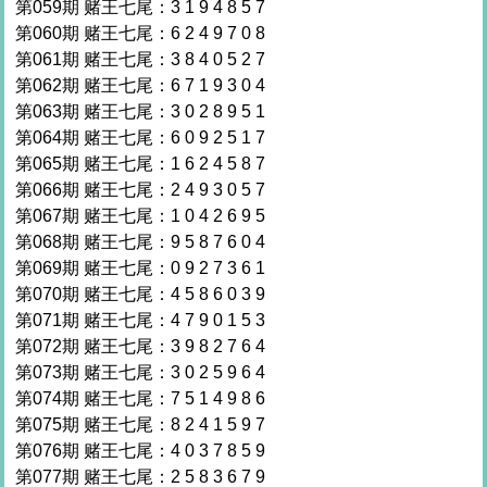
第059期 赌王七尾：3 1 9 4 8 5 7
第060期 赌王七尾：6 2 4 9 7 0 8
第061期 赌王七尾：3 8 4 0 5 2 7
第062期 赌王七尾：6 7 1 9 3 0 4
第063期 赌王七尾：3 0 2 8 9 5 1
第064期 赌王七尾：6 0 9 2 5 1 7
第065期 赌王七尾：1 6 2 4 5 8 7
第066期 赌王七尾：2 4 9 3 0 5 7
第067期 赌王七尾：1 0 4 2 6 9 5
第068期 赌王七尾：9 5 8 7 6 0 4
第069期 赌王七尾：0 9 2 7 3 6 1
第070期 赌王七尾：4 5 8 6 0 3 9
第071期 赌王七尾：4 7 9 0 1 5 3
第072期 赌王七尾：3 9 8 2 7 6 4
第073期 赌王七尾：3 0 2 5 9 6 4
第074期 赌王七尾：7 5 1 4 9 8 6
第075期 赌王七尾：8 2 4 1 5 9 7
第076期 赌王七尾：4 0 3 7 8 5 9
第077期 赌王七尾：2 5 8 3 6 7 9