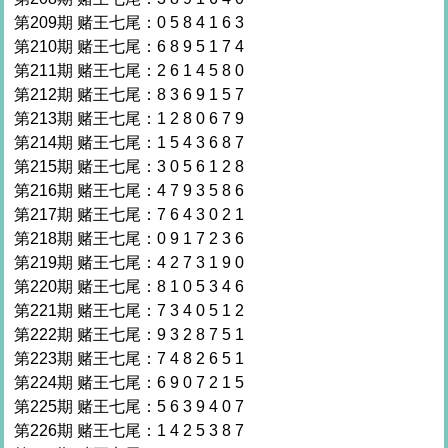
第209期 赌王七尾：0 5 8 4 1 6 3
第210期 赌王七尾：6 8 9 5 1 7 4
第211期 赌王七尾：2 6 1 4 5 8 0
第212期 赌王七尾：8 3 6 9 1 5 7
第213期 赌王七尾：1 2 8 0 6 7 9
第214期 赌王七尾：1 5 4 3 6 8 7
第215期 赌王七尾：3 0 5 6 1 2 8
第216期 赌王七尾：4 7 9 3 5 8 6
第217期 赌王七尾：7 6 4 3 0 2 1
第218期 赌王七尾：0 9 1 7 2 3 6
第219期 赌王七尾：4 2 7 3 1 9 0
第220期 赌王七尾：8 1 0 5 3 4 6
第221期 赌王七尾：7 3 4 0 5 1 2
第222期 赌王七尾：9 3 2 8 7 5 1
第223期 赌王七尾：7 4 8 2 6 5 1
第224期 赌王七尾：6 9 0 7 2 1 5
第225期 赌王七尾：5 6 3 9 4 0 7
第226期 赌王七尾：1 4 2 5 3 8 7