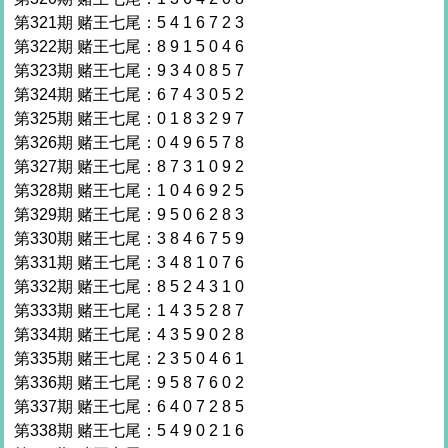
第321期 赌王七尾：5 4 1 6 7 2 3
第322期 赌王七尾：8 9 1 5 0 4 6
第323期 赌王七尾：9 3 4 0 8 5 7
第324期 赌王七尾：6 7 4 3 0 5 2
第325期 赌王七尾：0 1 8 3 2 9 7
第326期 赌王七尾：0 4 9 6 5 7 8
第327期 赌王七尾：8 7 3 1 0 9 2
第328期 赌王七尾：1 0 4 6 9 2 5
第329期 赌王七尾：9 5 0 6 2 8 3
第330期 赌王七尾：3 8 4 6 7 5 9
第331期 赌王七尾：3 4 8 1 0 7 6
第332期 赌王七尾：8 5 2 4 3 1 0
第333期 赌王七尾：1 4 3 5 2 8 7
第334期 赌王七尾：4 3 5 9 0 2 8
第335期 赌王七尾：2 3 5 0 4 6 1
第336期 赌王七尾：9 5 8 7 6 0 2
第337期 赌王七尾：6 4 0 7 2 8 5
第338期 赌王七尾：5 4 9 0 2 1 6