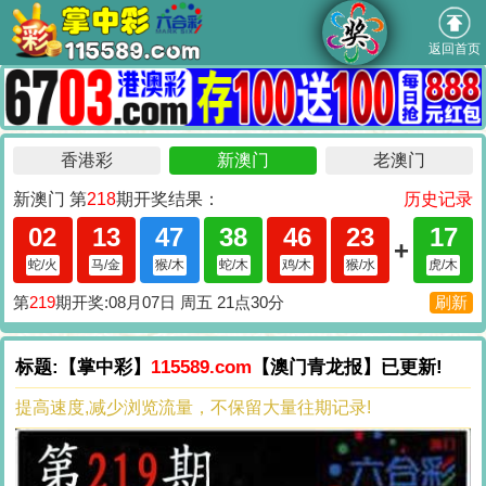
返回首页
标题:【掌中彩】
115589.com
【澳门青龙报】已更新!
提高速度,减少浏览流量，不保留大量往期记录!