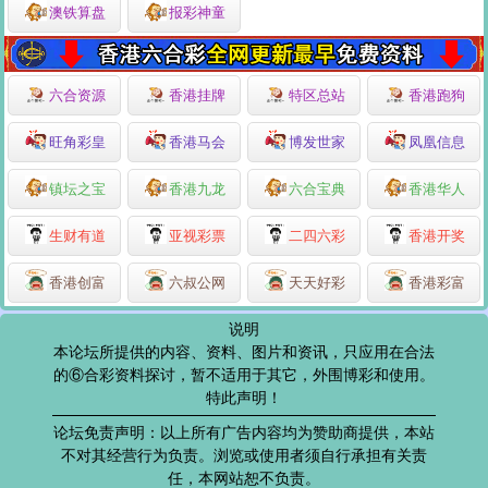
澳铁算盘
报彩神童
六合资源
香港挂牌
特区总站
香港跑狗
旺角彩皇
香港马会
博发世家
凤凰信息
镇坛之宝
香港九龙
六合宝典
香港华人
生财有道
亚视彩票
二四六彩
香港开奖
香港创富
六叔公网
天天好彩
香港彩富
说明
本论坛所提供的内容、资料、图片和资讯，只应用在合法
的⑥合彩资料探讨，暂不适用于其它，外围博彩和使用。
特此声明！
论坛免责声明：以上所有广告内容均为赞助商提供，本站
不对其经营行为负责。浏览或使用者须自行承担有关责
任，本网站恕不负责。