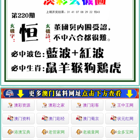
澳彩资源
澳彩之家
澳门彩客
王中王网
澳门资料
澳门彩经
澳门葡京
状元红网
港澳宝典
老管家网
老顽童网
金多宝网