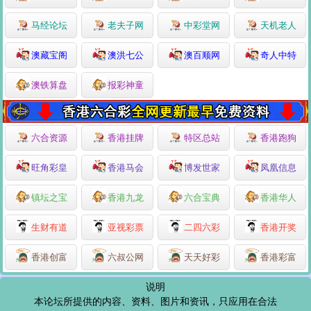
马经论坛
老夫子网
中彩堂网
天机老人
澳藏宝阁
澳洪七公
澳百顺网
奇人中特
澳铁算盘
报彩神童
六合资源
香港挂牌
特区总站
香港跑狗
旺角彩皇
香港马会
博发世家
凤凰信息
镇坛之宝
香港九龙
六合宝典
香港华人
生财有道
亚视彩票
二四六彩
香港开奖
香港创富
六叔公网
天天好彩
香港彩富
说明
本论坛所提供的内容、资料、图片和资讯，只应用在合法