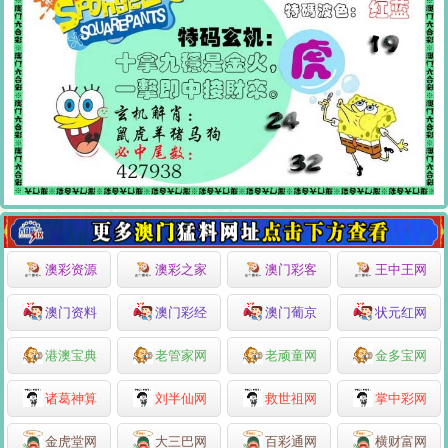
澳彩资源
澳彩之家
澳门彩客
王中王网
澳门资料
澳门彩经
澳门葡京
状元红网
港澳宝典
老管家网
老顽童网
金多宝网
诸葛神算
刘半仙网
救世祖网
掌中彩网
金虎堂网
大三巴网
百彩通网
横财富网